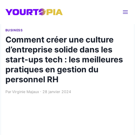
Aller
au
contenu
BUSINESS
Comment créer une culture
d’entreprise solide dans les
start-ups tech : les meilleures
pratiques en gestion du
personnel RH
Par
Virginie Majaux
28 janvier 2024