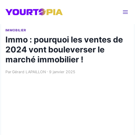
Aller
au
contenu
IMMOBILIER
Immo : pourquoi les ventes de
2024 vont bouleverser le
marché immobilier !
Par
Gérard LAPAILLON
9 janvier 2025