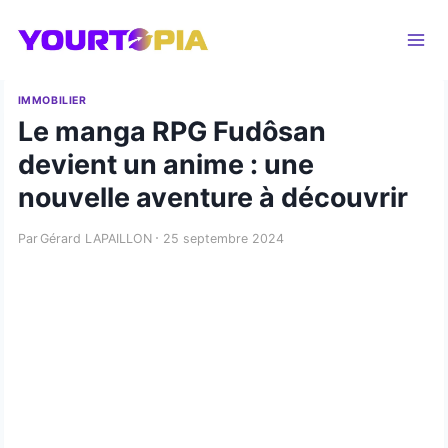
Aller
au
contenu
IMMOBILIER
Le manga RPG Fudôsan
devient un anime : une
nouvelle aventure à découvrir
Par
Gérard LAPAILLON
25 septembre 2024