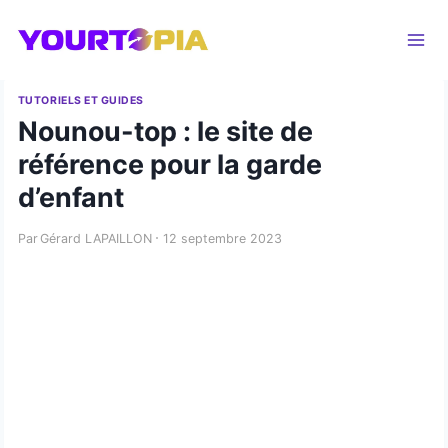
Aller
au
contenu
TUTORIELS ET GUIDES
Nounou-top : le site de
référence pour la garde
d’enfant
Par
Gérard LAPAILLON
12 septembre 2023