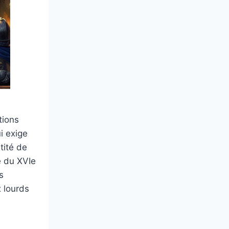
tions
i exige
tité de
e du XVIe
s
 lourds