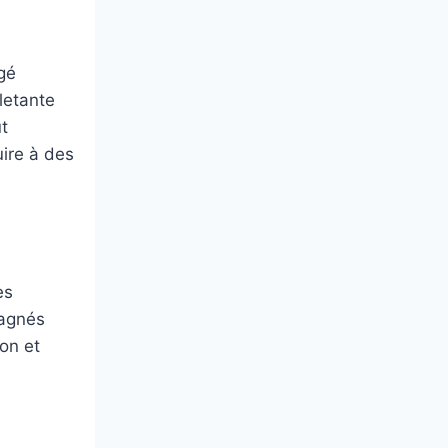
gé
letante
t
uire à des
es
pagnés
ion et