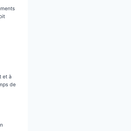
egments
oit
 et à
emps de
en