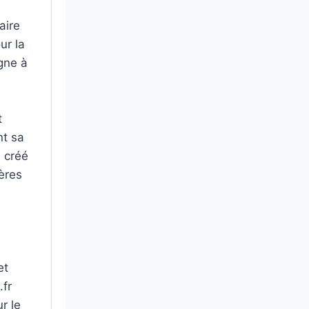
aire
ur la
igne à
t
nt sa
, créé
ières
et
.fr
r le