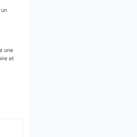
t
 un
se une
ire et