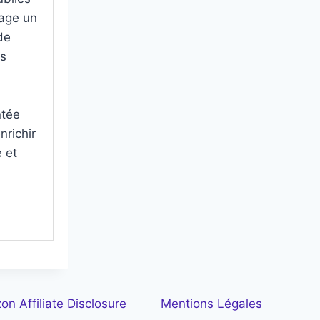
tage un
de
es
ntée
nrichir
 et
n Affiliate Disclosure
Mentions Légales