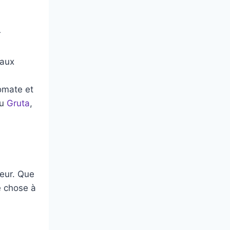
r
 aux
omate et
au
Gruta
,
teur. Que
e chose à