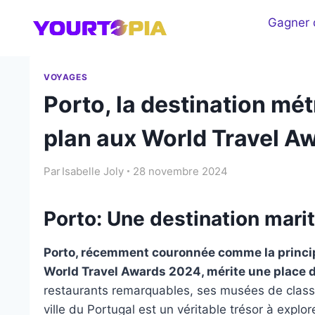
Aller
Gagner d
au
contenu
VOYAGES
Porto, la destination mét
plan aux World Travel A
Par
Isabelle Joly
28 novembre 2024
Porto: Une destination mari
Porto, récemment couronnée comme la principa
World Travel Awards 2024, mérite une place de
restaurants remarquables, ses musées de class
ville du Portugal est un véritable trésor à explore