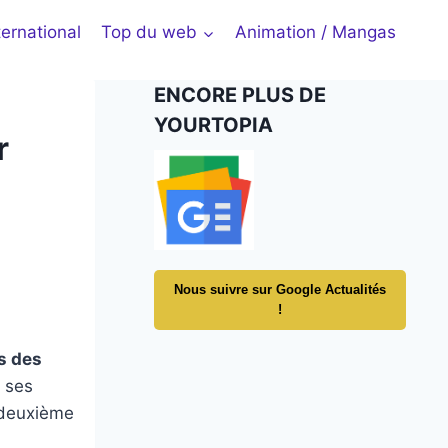
ternational
Top du web
Animation / Mangas
ENCORE PLUS DE
YOURTOPIA
r
Nous suivre sur Google Actualités
!
s des
 ses
 deuxième