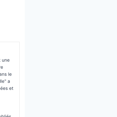
t une
re
ans le
le" a
dées et
ubliés