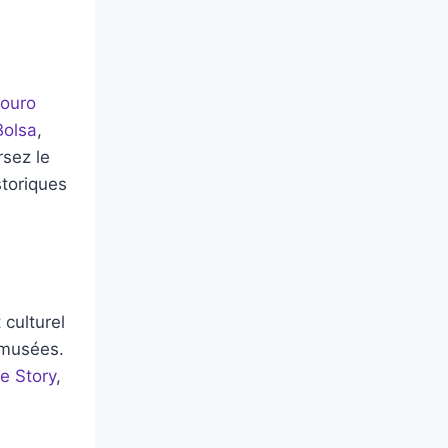
Douro
Bolsa
,
rsez le
storiques
 culturel
 musées.
e Story
,