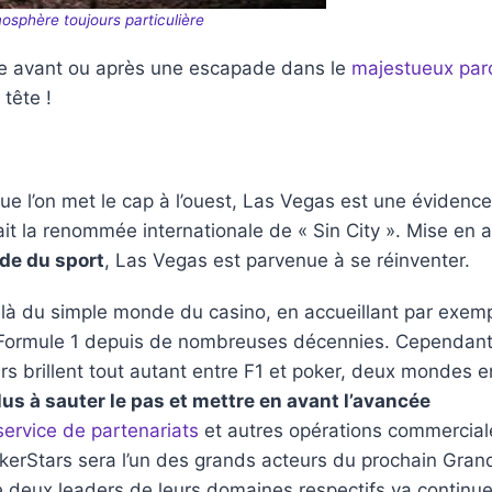
osphère toujours particulière
re avant ou après une escapade dans le
majestueux par
 tête !
ue l’on met le cap à l’ouest, Las Vegas est une évidence
t la renommée internationale de « Sin City ». Mise en 
de du sport
, Las Vegas est parvenue à se réinventer.
elà du simple monde du casino, en accueillant par exem
 Formule 1 depuis de nombreuses décennies. Cependant,
urs brillent tout autant entre F1 et poker, deux mondes e
us à sauter le pas et mettre en avant l’avancée
service de partenariats
et autres opérations commercial
kerStars sera l’un des grands acteurs du prochain Grand
e deux leaders de leurs domaines respectifs va continue