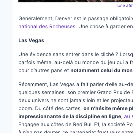
Une atm
Généralement, Denver est le passage obligatoi
national des Rocheuses
. Une chose à garder en
Las Vegas
Une évidence sans entrer dans le cliché ? Lorsq
parfois même, au-delà du monde du jeu qui a fai
pour d’autres pans et
notamment celui du mon
Récemment, Las Vegas a fait parler d’elle au-d
quelques semaines, son premier Grand Prix de
deux univers ne sont jamais loin et les projecte
boom. Du côté des cartes,
on n’hésite même pl
impressionnante de la discipline en ligne
,
au 
Engagée aux côtés de Red Bull F1, la société Po
à n’en pas douter, ce partenariat fructueux entr